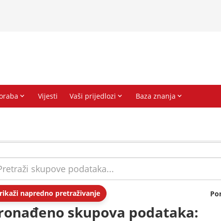
rikaži napredno pretraživanje
Po
ronađeno skupova podataka: