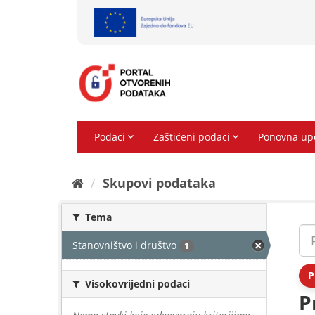
Preskoči
na
sadržaj
Skupovi podаtаkа
Tema
Stanovništvo i društvo
1
P
Visokovrijedni podaci
P