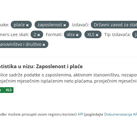
nake:
plaće
zaposlenost
Izdavači:
Državni zavod za sta
ners-Lee skali:
2
Formati:
xlsx
XLS
Tip Izdavača:
tanovništvo i društvo
atistika u nizu: Zaposlenost i plaće
lice sadrže podatke o zaposlenima, aktivnom stanovništvu, nezapos
sječnim mjesečnim isplaćenim neto plaćama, prosječnim mjesečni
sx
XLS
đer možete pristupiti ovom registru koristeći
API
(pogledajte
Dokumenаtаcijа AP