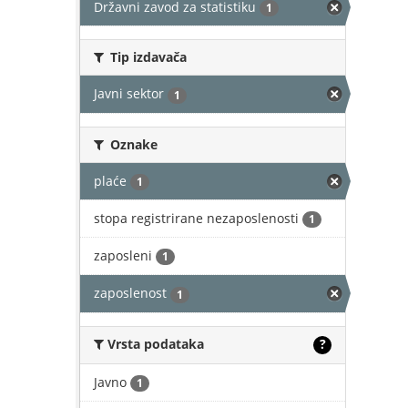
Državni zavod za statistiku
1
Tip izdavača
Javni sektor
1
Oznake
plaće
1
stopa registrirane nezaposlenosti
1
zaposleni
1
zaposlenost
1
Vrsta podataka
?
Javno
1