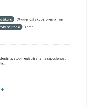
tistiku
Otvorenost skupa prema Tim
Javni sektor
Tema:
lenima, stopi registrirane nezaposlenosti,
m...
I-jа
).