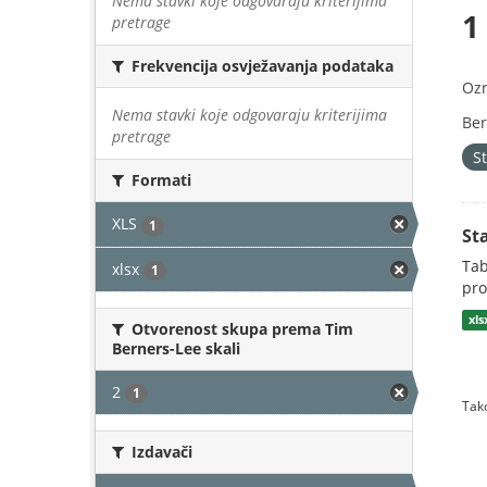
Nema stavki koje odgovaraju kriterijima
1
pretrage
Frekvencija osvježavanja podataka
Oz
Nema stavki koje odgovaraju kriterijima
Ber
pretrage
S
Formati
XLS
1
St
Tab
xlsx
1
pro
xl
Otvorenost skupa prema Tim
Berners-Lee skali
2
1
Tako
Izdavači