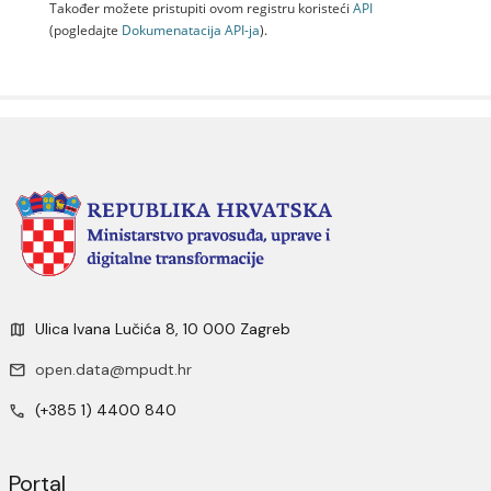
Također možete pristupiti ovom registru koristeći
API
(pogledajte
Dokumenаtаcijа API-jа
).