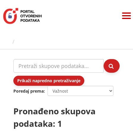
Preskoči
na
sadržaj
Skupovi podаtаkа
Prikaži napredno pretraživanje
Poredaj prema
Pronađeno skupova
podataka: 1