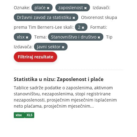
Oznake:
plaće
zaposlenost
Izdavači:
Državni zavod za statistiku
Otvorenost skupa
prema Tim Berners-Lee skali:
2
Formati:
xlsx
Tema:
Stanovništvo i društvo
Tip
Izdavača:
Javni sektor
Filtriraj rezultate
Statistika u nizu: Zaposlenost i plaće
Tablice sadrže podatke o zaposlenima, aktivnom
stanovništvu, nezaposlenima, stopi registrirane
nezaposlenosti, prosječnim mjesečnim isplaćenim
neto plaćama, prosječnim mjesečnim...
xlsx
XLS