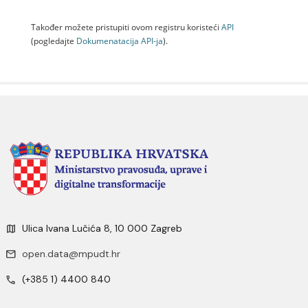
Također možete pristupiti ovom registru koristeći
API
(pogledajte
Dokumenаtаcijа API-jа
).