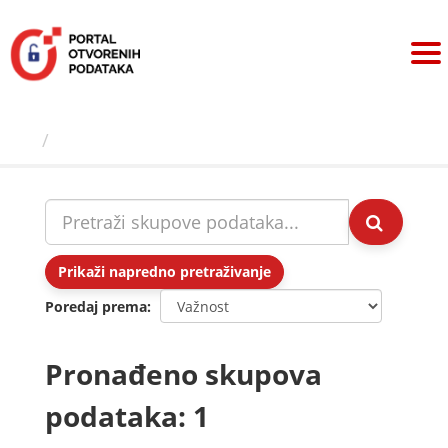
Preskoči
na
sadržaj
Skupovi podаtаkа
Prikaži napredno pretraživanje
Poredaj prema
Pronađeno skupova
podataka: 1