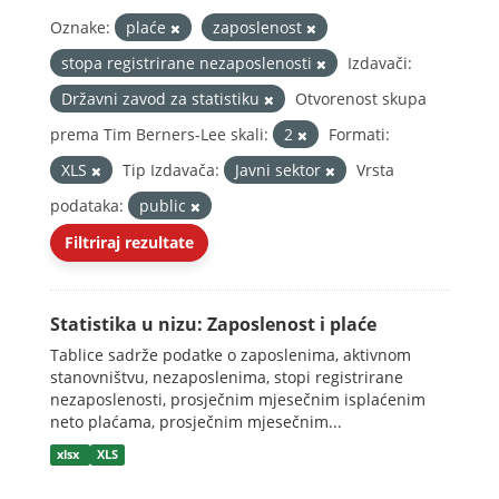
Oznake:
plaće
zaposlenost
stopa registrirane nezaposlenosti
Izdavači:
Državni zavod za statistiku
Otvorenost skupa
prema Tim Berners-Lee skali:
2
Formati:
XLS
Tip Izdavača:
Javni sektor
Vrsta
podataka:
public
Filtriraj rezultate
Statistika u nizu: Zaposlenost i plaće
Tablice sadrže podatke o zaposlenima, aktivnom
stanovništvu, nezaposlenima, stopi registrirane
nezaposlenosti, prosječnim mjesečnim isplaćenim
neto plaćama, prosječnim mjesečnim...
xlsx
XLS