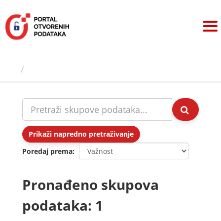
Preskoči
na
sadržaj
Skupovi podаtаkа
Prikaži napredno pretraživanje
Poredaj prema
Pronađeno skupova
podataka: 1