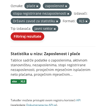
Oznake:
plaće
zaposlenost
stopa registrirane nezaposlenosti
Izdavači:
Državni zavod za statistiku
Formati:
XLS
Tip Izdavača:
Javni sektor
Filtriraj rezultate
Statistika u nizu: Zaposlenost i plaće
Tablice sadrže podatke o zaposlenima, aktivnom
stanovništvu, nezaposlenima, stopi registrirane
nezaposlenosti, prosječnim mjesečnim isplaćenim
neto plaćama, prosječnim mjesečnim...
xlsx
XLS
Također možete pristupiti ovom registru koristeći
API
(pogledajte
Dokumenаtаcijа API-jа
).