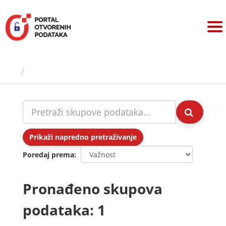
Preskoči
na
sadržaj
Skupovi podаtаkа
Prikaži napredno pretraživanje
Poredaj prema
Pronađeno skupova
podataka: 1