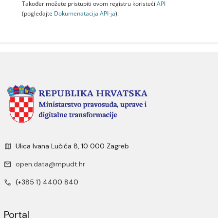
Također možete pristupiti ovom registru koristeći
API
(pogledajte
Dokumenаtаcijа API-jа
).