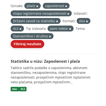
Oznake:
plaće
zaposlenost
stopa registrirane nezaposlenosti
Izdavači:
Državni zavod za statistiku
Formati:
xlsx
XLS
Tip Izdavača:
Javni sektor
Tema:
Stanovništvo i društvo
Filtriraj rezultate
Statistika u nizu: Zaposlenost i plaće
Tablice sadrže podatke o zaposlenima, aktivnom
stanovništvu, nezaposlenima, stopi registrirane
nezaposlenosti, prosječnim mjesečnim isplaćenim
neto plaćama, prosječnim mjesečnim...
xlsx
XLS