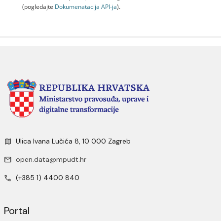
(pogledajte
Dokumenаtаcijа API-jа
).