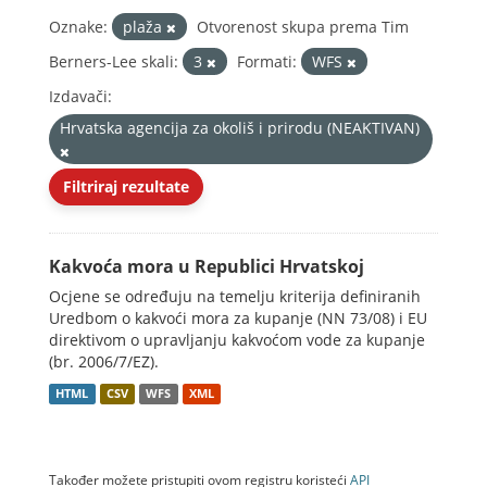
Oznake:
plaža
Otvorenost skupa prema Tim
Berners-Lee skali:
3
Formati:
WFS
Izdavači:
Hrvatska agencija za okoliš i prirodu (NEAKTIVAN)
Filtriraj rezultate
Kakvoća mora u Republici Hrvatskoj
Ocjene se određuju na temelju kriterija definiranih
Uredbom o kakvoći mora za kupanje (NN 73/08) i EU
direktivom o upravljanju kakvoćom vode za kupanje
(br. 2006/7/EZ).
HTML
CSV
WFS
XML
Također možete pristupiti ovom registru koristeći
API