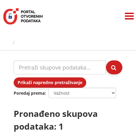
Preskoči
na
sadržaj
Skupovi podаtаkа
Prikaži napredno pretraživanje
Poredaj prema
Pronađeno skupova
podataka: 1