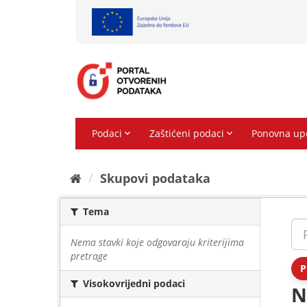
Preskoči
na
sadržaj
Skupovi podаtаkа
Tema
Nema stavki koje odgovaraju kriterijima
pretrage
P
Visokovrijedni podaci
N