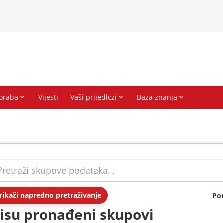
rikaži napredno pretraživanje
Po
isu pronađeni skupovi