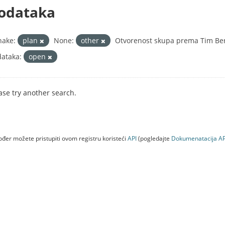
odataka
nake:
plan
None:
other
Otvorenost skupa prema Tim Ber
ataka:
open
ase try another search.
đer možete pristupiti ovom registru koristeći
API
(pogledajte
Dokumenаtаcijа AP