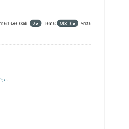
ners-Lee skali:
0
Tema:
Okoliš
Vrsta
I-jа
).