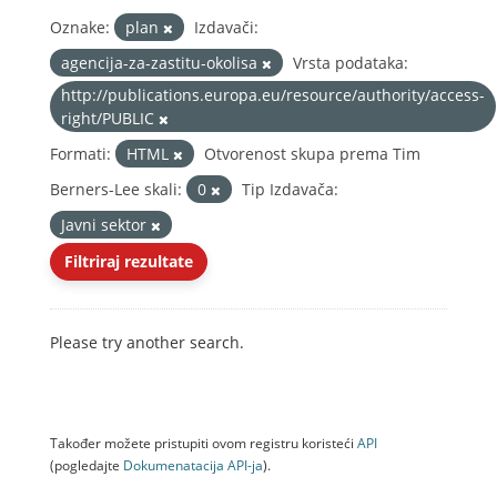
Oznake:
plan
Izdavači:
agencija-za-zastitu-okolisa
Vrsta podataka:
http://publications.europa.eu/resource/authority/access-
right/PUBLIC
Formati:
HTML
Otvorenost skupa prema Tim
Berners-Lee skali:
0
Tip Izdavača:
Javni sektor
Filtriraj rezultate
Please try another search.
Također možete pristupiti ovom registru koristeći
API
(pogledajte
Dokumenаtаcijа API-jа
).