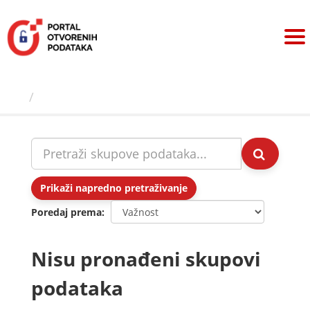
Preskoči
na
sadržaj
Skupovi podаtаkа
Prikaži napredno pretraživanje
Poredaj prema
Nisu pronađeni skupovi
podataka