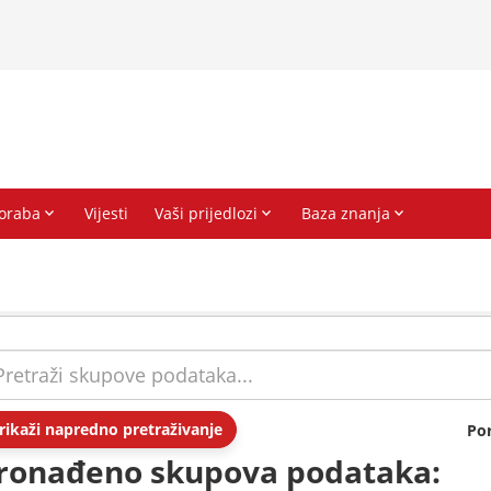
rikaži napredno pretraživanje
Po
ronađeno skupova podataka: