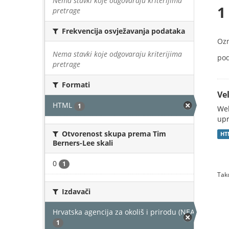
Nema stavki koje odgovaraju kriterijima
1
pretrage
Frekvencija osvježavanja podataka
Oz
Nema stavki koje odgovaraju kriterijima
pod
pretrage
Formati
Vel
HTML
1
Web
upr
Otvorenost skupa prema Tim
HT
Berners-Lee skali
0
1
Tako
Izdavači
Hrvatska agencija za okoliš i prirodu (NEAKTIVAN)
1