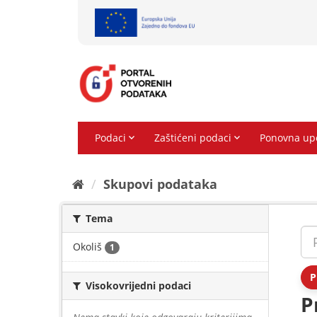
Preskoči
na
sadržaj
Skupovi podаtаkа
Tema
Okoliš
1
P
Visokovrijedni podaci
P