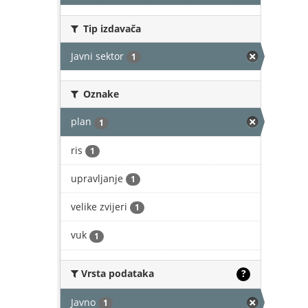
Tip izdavača
Javni sektor
1
Oznake
plan
1
ris
1
upravljanje
1
velike zvijeri
1
vuk
1
Vrsta podataka
?
Javno
1