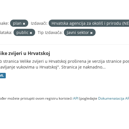
nake:
plan
Izdavači:
Hrvatska agencija za okoliš i prirodu (
ataka:
public
Tip Izdavača:
Javni sektor
ike zvijeri u Hrvatskoj
 stranica Velike zvijeri u Hrvatskoj proširena je verzija stranice po
avljanje vukovima u Hrvatskoj". Stranica je naknadno...
ML
đer možete pristupiti ovom registru koristeći
API
(pogledajte
Dokumenаtаcijа AP