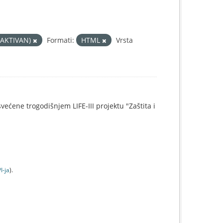
NEAKTIVAN)
Formati:
HTML
Vrsta
svećene trogodišnjem LIFE-III projektu "Zaštita i
I-jа
).