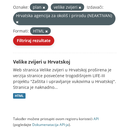
Oznake:
plan
velike zvijeri
Izdavači:
Hrvatska agencija za okoliš i prirodu (NEAKTIVAN)
Formati:
HTML
Filtriraj rezultate
Velike zvijeri u Hrvatskoj
Web stranica Velike zvijeri u Hrvatskoj proširena je
verzija stranice posvećene trogodišnjem LIFE-III
projektu "Zaštita i upravljanje vukovima u Hrvatskoj".
Stranica je naknadno...
HTML
Također možete pristupiti ovom registru koristeći
API
(pogledajte
Dokumenаtаcijа API-jа
).