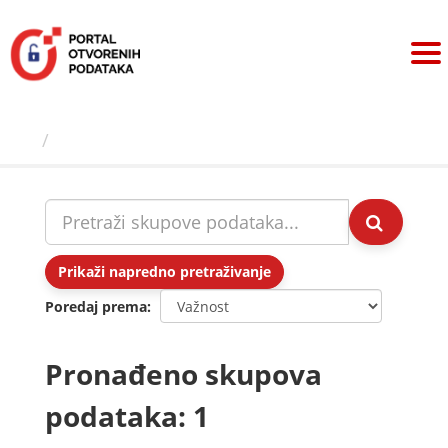
Preskoči
na
sadržaj
Skupovi podаtаkа
Prikaži napredno pretraživanje
Poredaj prema
Pronađeno skupova
podataka: 1