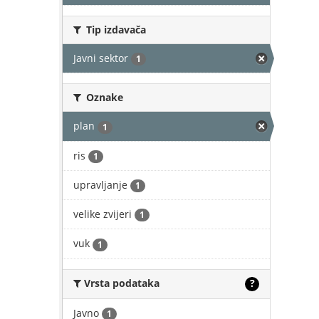
Tip izdavača
Javni sektor
1
Oznake
plan
1
ris
1
upravljanje
1
velike zvijeri
1
vuk
1
Vrsta podataka
?
Javno
1