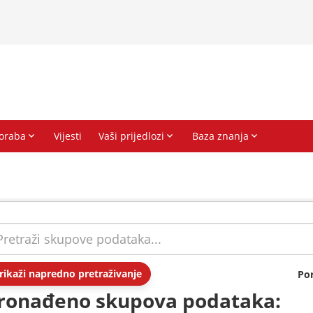
rikaži napredno pretraživanje
Po
ronađeno skupova podataka: