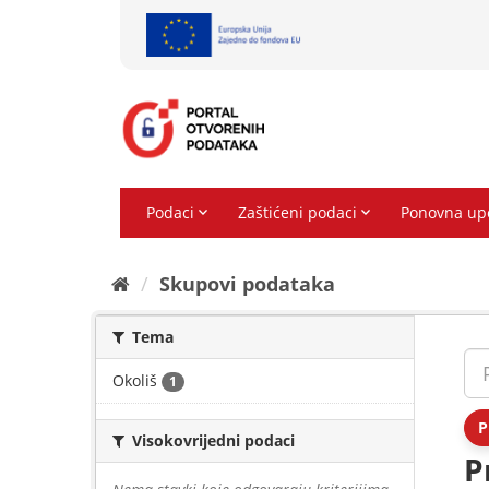
Preskoči
na
sadržaj
Skupovi podаtаkа
Tema
Okoliš
1
P
Visokovrijedni podaci
P