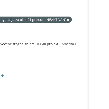
 agencija za okoliš i prirodu (NEAKTIVAN)
svećene trogodišnjem LIFE-III projektu "Zaštita i
I-jа
).