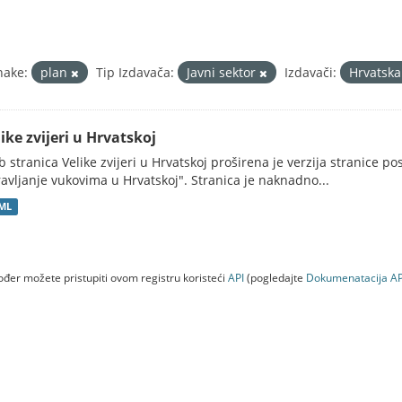
nake:
plan
Tip Izdavača:
Javni sektor
Izdavači:
Hrvatska
ike zvijeri u Hrvatskoj
 stranica Velike zvijeri u Hrvatskoj proširena je verzija stranice po
avljanje vukovima u Hrvatskoj". Stranica je naknadno...
ML
đer možete pristupiti ovom registru koristeći
API
(pogledajte
Dokumenаtаcijа AP