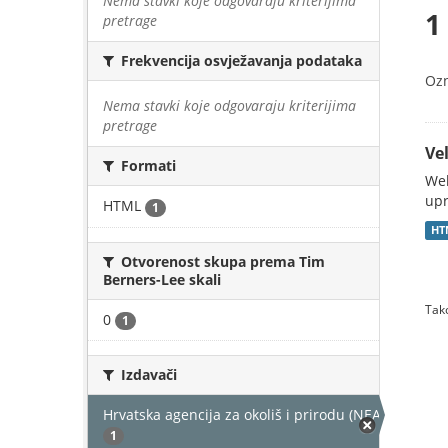
Nema stavki koje odgovaraju kriterijima
1
pretrage
Frekvencija osvježavanja podataka
Oz
Nema stavki koje odgovaraju kriterijima
pretrage
Vel
Formati
Web
upr
HTML
1
HT
Otvorenost skupa prema Tim
Berners-Lee skali
Tako
0
1
Izdavači
Hrvatska agencija za okoliš i prirodu (NEAKTIVAN)
1