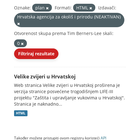
Oznake:
plan
Formati:
HTML
Izdavači:
Hrvatska agencija za okoliš i prirodu (NEAKTIVAN)
Otvorenost skupa prema Tim Berners-Lee skali:
0
Filtriraj rezultate
Velike zvijeri u Hrvatskoj
Web stranica Velike zvijeri u Hrvatskoj proširena je
verzija stranice posvećene trogodišnjem LIFE-III
projektu "Zaštita i upravljanje vukovima u Hrvatskoj".
Stranica je naknadno...
HTML
Također možete pristupiti ovom registru koristeći
API