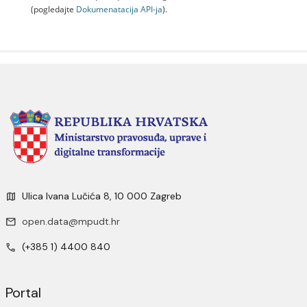
(pogledajte
Dokumenаtаcijа API-jа
).