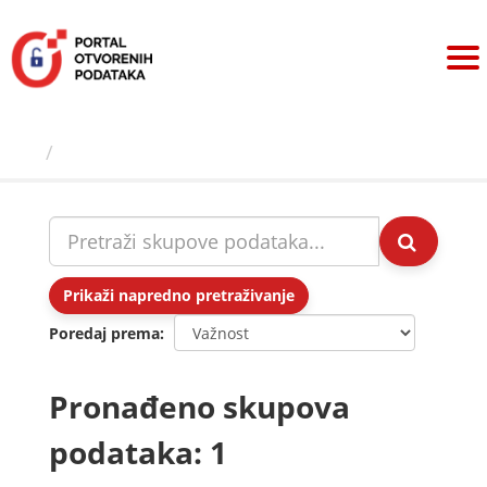
Preskoči
na
sadržaj
Skupovi podаtаkа
Prikaži napredno pretraživanje
Poredaj prema
Pronađeno skupova
podataka: 1