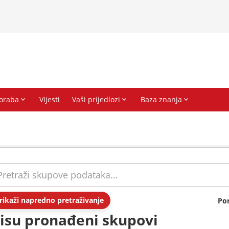
rikaži napredno pretraživanje
Po
isu pronađeni skupovi