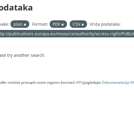
odataka
nake:
plan
Formati:
PDF
CSV
Vrsta podataka:
ttp://publications.europa.eu/resource/authority/access-right/PUBL
ase try another search.
đer možete pristupiti ovom registru koristeći
API
(pogledajte
Dokumenаtаcijа AP