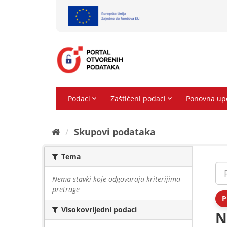
Preskoči
na
sadržaj
Skupovi podаtаkа
Tema
Nema stavki koje odgovaraju kriterijima
pretrage
P
Visokovrijedni podaci
N