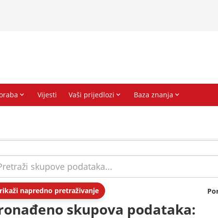
rikaži napredno pretraživanje
Po
ronađeno skupova podataka: