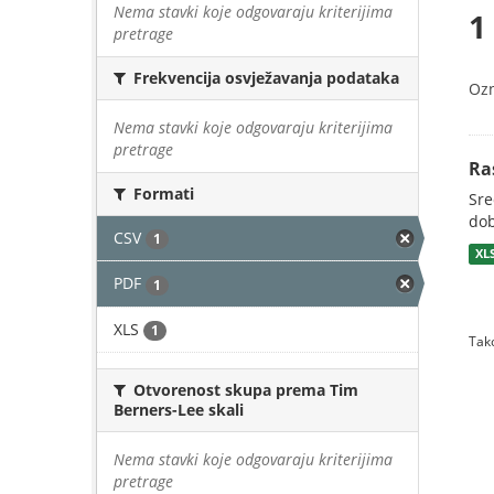
Nema stavki koje odgovaraju kriterijima
1
pretrage
Frekvencija osvježavanja podataka
Oz
Nema stavki koje odgovaraju kriterijima
pretrage
Ra
Formati
Sre
dob
CSV
1
XL
PDF
1
XLS
1
Tako
Otvorenost skupa prema Tim
Berners-Lee skali
Nema stavki koje odgovaraju kriterijima
pretrage