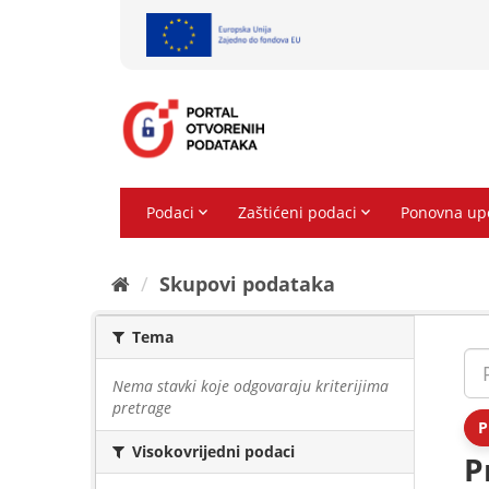
Preskoči
na
sadržaj
Skupovi podаtаkа
Tema
Nema stavki koje odgovaraju kriterijima
pretrage
P
Visokovrijedni podaci
P