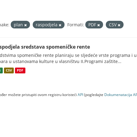
nake:
plan
raspodjela
Formati:
PDF
CSV
spodjela sredstava spomeničke rente
dstvima spomeničke rente planiraju se sljedeće vrste programa i ul
ara u ustanovama kulture u vlasništvu II.Programi zaštite...
S
CSV
PDF
đer možete pristupiti ovom registru koristeći
API
(pogledajte
Dokumenаtаcijа AP