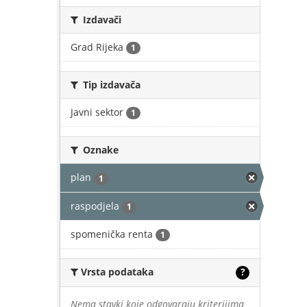
Izdavači
Grad Rijeka
1
Tip izdavača
Javni sektor
1
Oznake
plan
1
raspodjela
1
spomenička renta
1
Vrsta podataka
?
Nema stavki koje odgovaraju kriterijima