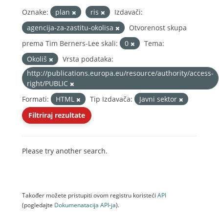
Oznake:
plan
ris
Izdavači:
agencija-za-zastitu-okolisa
Otvorenost skupa
prema Tim Berners-Lee skali:
0
Tema:
Okoliš
Vrsta podataka:
http://publications.europa.eu/resource/authority/access-
right/PUBLIC
Formati:
HTML
Tip Izdavača:
Javni sektor
Filtriraj rezultate
Please try another search.
Također možete pristupiti ovom registru koristeći
API
(pogledajte
Dokumenаtаcijа API-jа
).