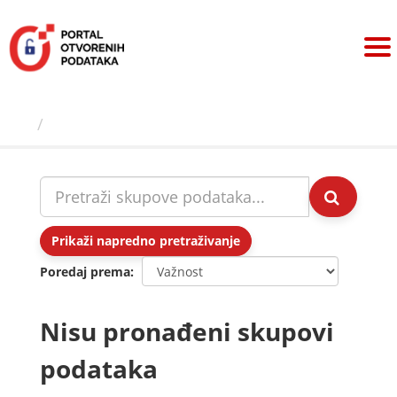
Preskoči
na
sadržaj
Skupovi podаtаkа
Prikaži napredno pretraživanje
Poredaj prema
Nisu pronađeni skupovi
podataka