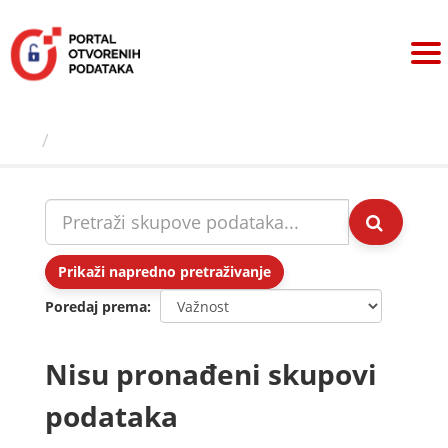
Preskoči
na
sadržaj
Skupovi podаtаkа
Prikaži napredno pretraživanje
Poredaj prema
Nisu pronađeni skupovi
podataka