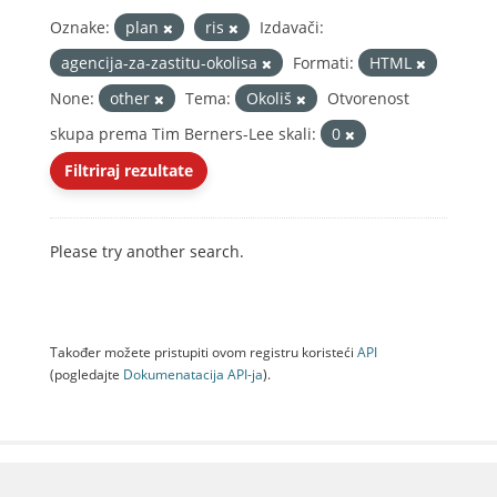
Oznake:
plan
ris
Izdavači:
agencija-za-zastitu-okolisa
Formati:
HTML
None:
other
Tema:
Okoliš
Otvorenost
skupa prema Tim Berners-Lee skali:
0
Filtriraj rezultate
Please try another search.
Također možete pristupiti ovom registru koristeći
API
(pogledajte
Dokumenаtаcijа API-jа
).