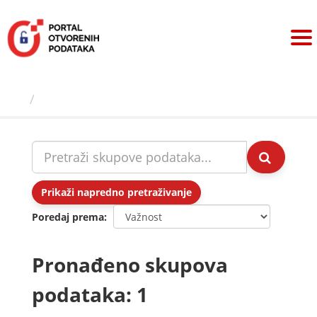
Preskoči
na
sadržaj
Skupovi podаtаkа
Prikaži napredno pretraživanje
Poredaj prema
Pronađeno skupova
podataka: 1