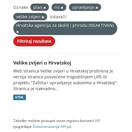
Oznake:
plan
ris
upravljanje
velike zvijeri
Izdavači:
Hrvatska agencija za okoliš i prirodu (NEAKTIVAN)
Filtriraj rezultate
Velike zvijeri u Hrvatskoj
Web stranica Velike zvijeri u Hrvatskoj proširena je
verzija stranice posvećene trogodišnjem LIFE-III
projektu "Zaštita i upravljanje vukovima u Hrvatskoj".
Stranica je naknadno...
HTML
Također možete pristupiti ovom registru koristeći
API
(pogledajte
Dokumenаtаcijа API-jа
).