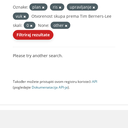
Oznake:
plan
ris
upravljanje
vuk
Otvorenost skupa prema Tim Berners-Lee
skali:
0
None:
other
Filtriraj rezultate
Please try another search.
Također možete pristupiti ovom registru koristeći
API
(pogledajte
Dokumenаtаcijа API-jа
).