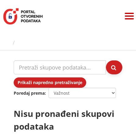
Preskoči
na
sadržaj
Skupovi podаtаkа
Prikaži napredno pretraživanje
Poredaj prema
Nisu pronađeni skupovi
podataka