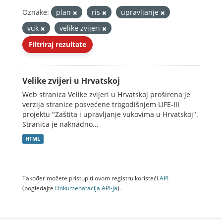
Oznake:
plan
ris
upravljanje
vuk
velike zvijeri
Filtriraj rezultate
Velike zvijeri u Hrvatskoj
Web stranica Velike zvijeri u Hrvatskoj proširena je
verzija stranice posvećene trogodišnjem LIFE-III
projektu "Zaštita i upravljanje vukovima u Hrvatskoj".
Stranica je naknadno...
HTML
Također možete pristupiti ovom registru koristeći
API
(pogledajte
Dokumenаtаcijа API-jа
).