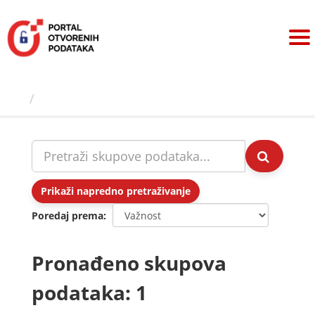
Preskoči
na
sadržaj
Skupovi podаtаkа
Prikaži napredno pretraživanje
Poredaj prema
Pronađeno skupova
podataka: 1