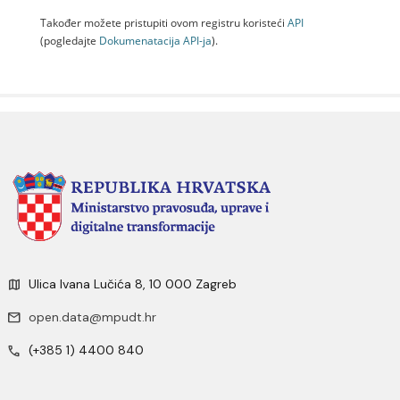
Također možete pristupiti ovom registru koristeći
API
(pogledajte
Dokumenаtаcijа API-jа
).