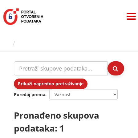
Preskoči
na
sadržaj
Skupovi podаtаkа
Prikaži napredno pretraživanje
Poredaj prema
Pronađeno skupova
podataka: 1