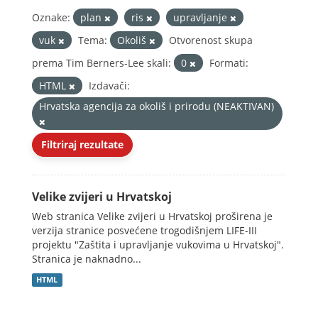
Oznake:
plan
ris
upravljanje
vuk
Tema:
Okoliš
Otvorenost skupa
prema Tim Berners-Lee skali:
0
Formati:
HTML
Izdavači:
Hrvatska agencija za okoliš i prirodu (NEAKTIVAN)
Filtriraj rezultate
Velike zvijeri u Hrvatskoj
Web stranica Velike zvijeri u Hrvatskoj proširena je
verzija stranice posvećene trogodišnjem LIFE-III
projektu "Zaštita i upravljanje vukovima u Hrvatskoj".
Stranica je naknadno...
HTML