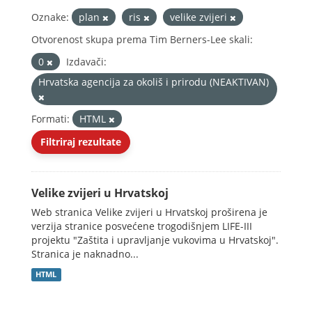
Oznake:
plan
ris
velike zvijeri
Otvorenost skupa prema Tim Berners-Lee skali:
0
Izdavači:
Hrvatska agencija za okoliš i prirodu (NEAKTIVAN)
Formati:
HTML
Filtriraj rezultate
Velike zvijeri u Hrvatskoj
Web stranica Velike zvijeri u Hrvatskoj proširena je
verzija stranice posvećene trogodišnjem LIFE-III
projektu "Zaštita i upravljanje vukovima u Hrvatskoj".
Stranica je naknadno...
HTML