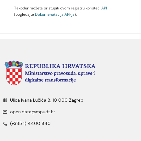
Također možete pristupiti ovom registru koristeći
API
(pogledajte
Dokumenаtаcijа API-jа
).