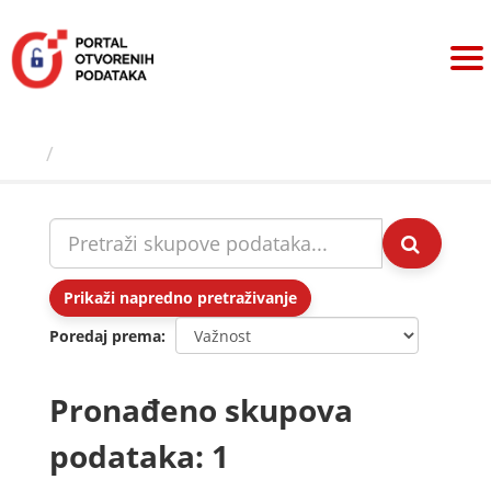
Preskoči
na
sadržaj
Skupovi podаtаkа
Prikaži napredno pretraživanje
Poredaj prema
Pronađeno skupova
podataka: 1