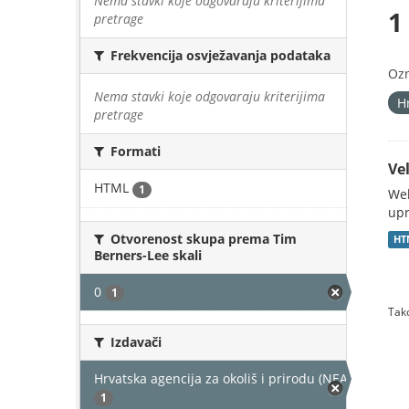
Nema stavki koje odgovaraju kriterijima
1
pretrage
Frekvencija osvježavanja podataka
Oz
Nema stavki koje odgovaraju kriterijima
H
pretrage
Formati
Vel
HTML
1
Web
upr
Otvorenost skupa prema Tim
HT
Berners-Lee skali
0
1
Tako
Izdavači
Hrvatska agencija za okoliš i prirodu (NEAKTIVAN)
1