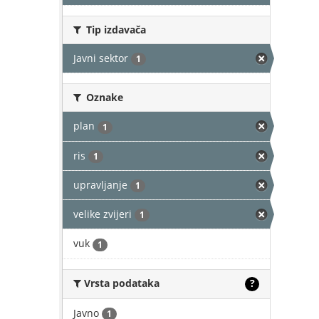
Tip izdavača
Javni sektor
1
Oznake
plan
1
ris
1
upravljanje
1
velike zvijeri
1
vuk
1
Vrsta podataka
?
Javno
1