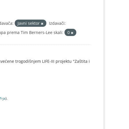
zdavača:
Javni sektor
Izdavači:
upa prema Tim Berners-Lee skali:
0
svećene trogodišnjem LIFE-III projektu "Zaštita i
I-jа
).