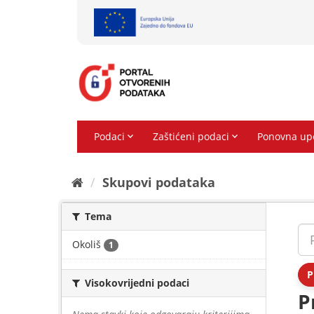
Preskoči
na
sadržaj
Skupovi podаtаkа
Tema
Okoliš
1
P
Visokovrijedni podaci
P