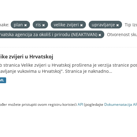
nake:
plan
ris
velike zvijeri
upravljanje
Tip I
rvatska agencija za okoliš i prirodu (NEAKTIVAN)
Otvorenost sk
ike zvijeri u Hrvatskoj
 stranica Velike zvijeri u Hrvatskoj proširena je verzija stranice po
avljanje vukovima u Hrvatskoj". Stranica je naknadno...
ML
đer možete pristupiti ovom registru koristeći
API
(pogledajte
Dokumenаtаcijа AP