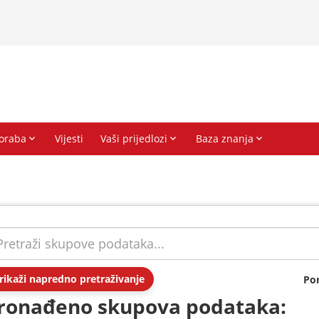
rikaži napredno pretraživanje
Po
ronađeno skupova podataka: