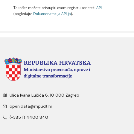
Također možete pristupiti ovom registru koristeći
API
(pogledajte
Dokumenаtаcijа API-jа
).