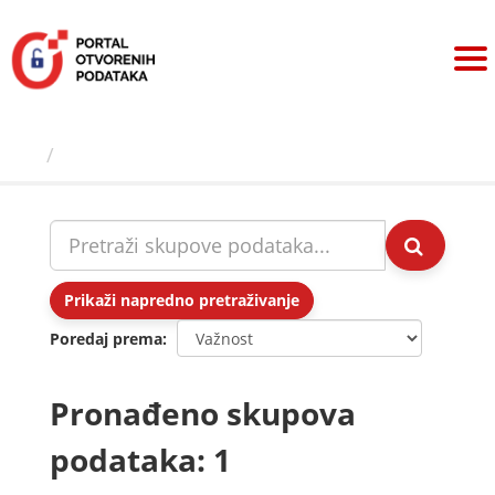
Preskoči
na
sadržaj
Skupovi podаtаkа
Prikaži napredno pretraživanje
Poredaj prema
Pronađeno skupova
podataka: 1