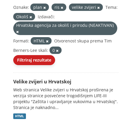
Oznake:
plan
ris
velike zvijeri
Tema:
Okoliš
Izdavači:
Hrvatska agencija za okoliš i prirodu (NEAKTIVAN)
Formati:
HTML
Otvorenost skupa prema Tim
Berners-Lee skali:
0
Filtriraj rezultate
Velike zvijeri u Hrvatskoj
Web stranica Velike zvijeri u Hrvatskoj proširena je
verzija stranice posvećene trogodišnjem LIFE-III
projektu "Zaštita i upravljanje vukovima u Hrvatskoj".
Stranica je naknadno...
HTML