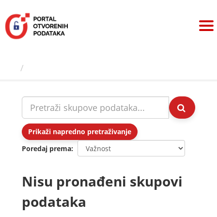
Preskoči
na
sadržaj
Skupovi podаtаkа
Prikaži napredno pretraživanje
Poredaj prema
Nisu pronađeni skupovi
podataka