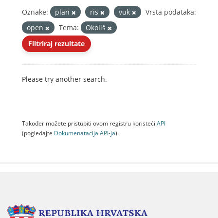
Oznake:
plan
ris
vuk
Vrsta podataka:
open
Tema:
Okoliš
Filtriraj rezultate
Please try another search.
Također možete pristupiti ovom registru koristeći
API
(pogledajte
Dokumenаtаcijа API-jа
).