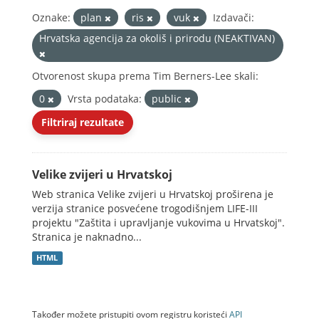
Oznake:
plan
ris
vuk
Izdavači:
Hrvatska agencija za okoliš i prirodu (NEAKTIVAN)
Otvorenost skupa prema Tim Berners-Lee skali:
0
Vrsta podataka:
public
Filtriraj rezultate
Velike zvijeri u Hrvatskoj
Web stranica Velike zvijeri u Hrvatskoj proširena je
verzija stranice posvećene trogodišnjem LIFE-III
projektu "Zaštita i upravljanje vukovima u Hrvatskoj".
Stranica je naknadno...
HTML
Također možete pristupiti ovom registru koristeći
API