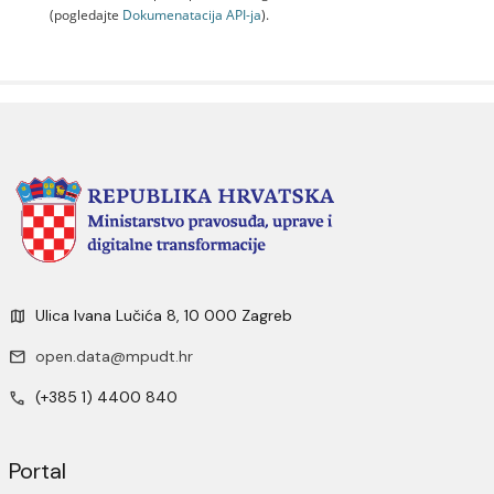
(pogledajte
Dokumenаtаcijа API-jа
).