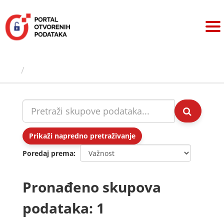
Preskoči
na
sadržaj
Skupovi podаtаkа
Prikaži napredno pretraživanje
Poredaj prema
Pronađeno skupova
podataka: 1