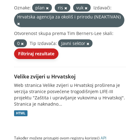
Oznake:
plan
ris
vuk
Izdavači:
Hrvatska agencija za okoliš i prirodu (NEAKTIVAN)
Otvorenost skupa prema Tim Berners-Lee skali:
0
Tip Izdavača:
Javni sektor
Filtriraj rezultate
Velike zvijeri u Hrvatskoj
Web stranica Velike zvijeri u Hrvatskoj proširena je
verzija stranice posvećene trogodišnjem LIFE-III
projektu "Zaštita i upravljanje vukovima u Hrvatskoj".
Stranica je naknadno...
HTML
Također možete pristupiti ovom registru koristeći
API