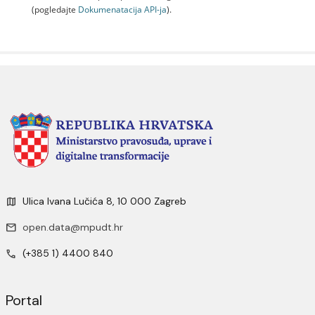
(pogledajte
Dokumenаtаcijа API-jа
).