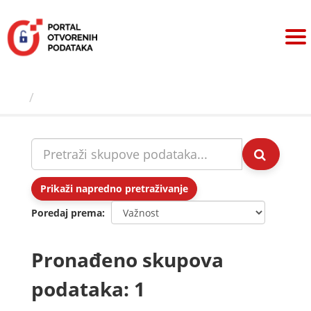
Preskoči
na
sadržaj
Skupovi podаtаkа
Prikaži napredno pretraživanje
Poredaj prema
Pronađeno skupova
podataka: 1