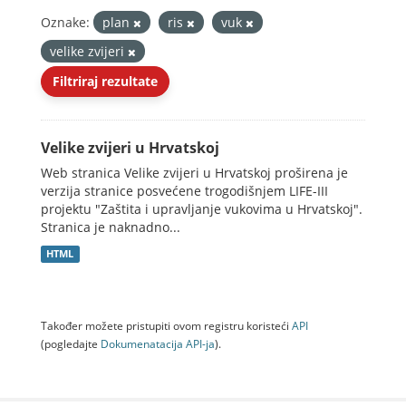
Oznake:
plan
ris
vuk
velike zvijeri
Filtriraj rezultate
Velike zvijeri u Hrvatskoj
Web stranica Velike zvijeri u Hrvatskoj proširena je
verzija stranice posvećene trogodišnjem LIFE-III
projektu "Zaštita i upravljanje vukovima u Hrvatskoj".
Stranica je naknadno...
HTML
Također možete pristupiti ovom registru koristeći
API
(pogledajte
Dokumenаtаcijа API-jа
).