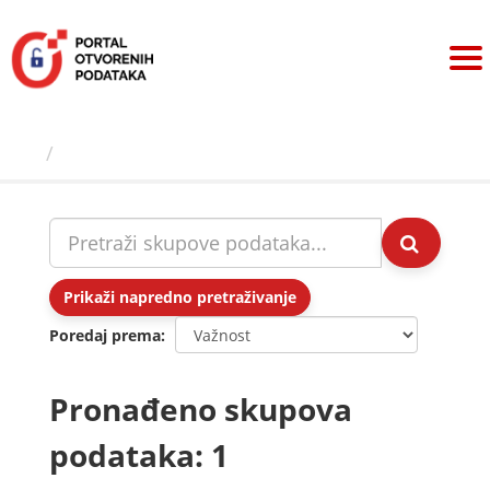
Preskoči
na
sadržaj
Skupovi podаtаkа
Prikaži napredno pretraživanje
Poredaj prema
Pronađeno skupova
podataka: 1