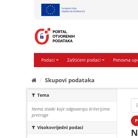
Preskoči
na
sadržaj
Skupovi podаtаkа
Tema
Nema stavki koje odgovaraju kriterijima
pretrage
P
Visokovrijedni podaci
N