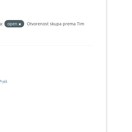
a:
open
Otvorenost skupa prema Tim
I-jа
).