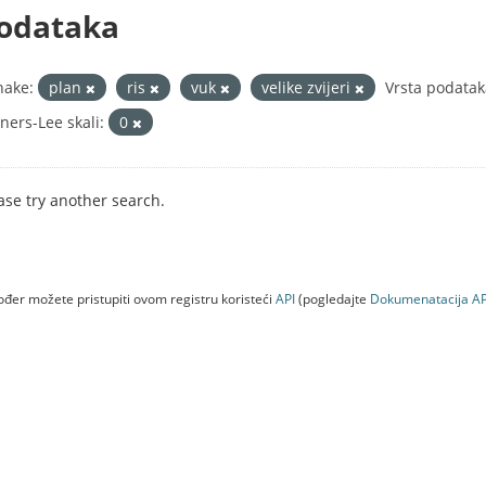
odataka
nake:
plan
ris
vuk
velike zvijeri
Vrsta podatak
ners-Lee skali:
0
ase try another search.
đer možete pristupiti ovom registru koristeći
API
(pogledajte
Dokumenаtаcijа AP