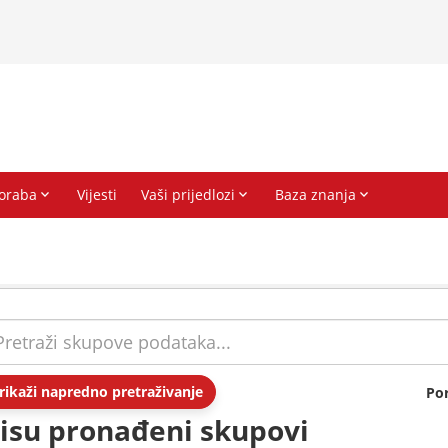
rikaži napredno pretraživanje
Po
isu pronađeni skupovi