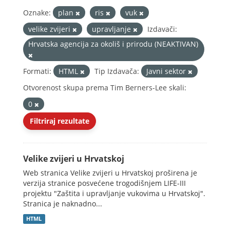
Oznake:
plan
ris
vuk
velike zvijeri
upravljanje
Izdavači:
Hrvatska agencija za okoliš i prirodu (NEAKTIVAN)
Formati:
HTML
Tip Izdavača:
Javni sektor
Otvorenost skupa prema Tim Berners-Lee skali:
0
Filtriraj rezultate
Velike zvijeri u Hrvatskoj
Web stranica Velike zvijeri u Hrvatskoj proširena je
verzija stranice posvećene trogodišnjem LIFE-III
projektu "Zaštita i upravljanje vukovima u Hrvatskoj".
Stranica je naknadno...
HTML