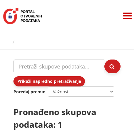
Preskoči
na
sadržaj
Skupovi podаtаkа
Prikaži napredno pretraživanje
Poredaj prema
Pronađeno skupova
podataka: 1