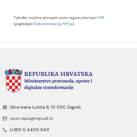
Također možete pristupiti ovom registru koristeći
API
(pogledajte
Dokumenаtаcijа API-jа
).