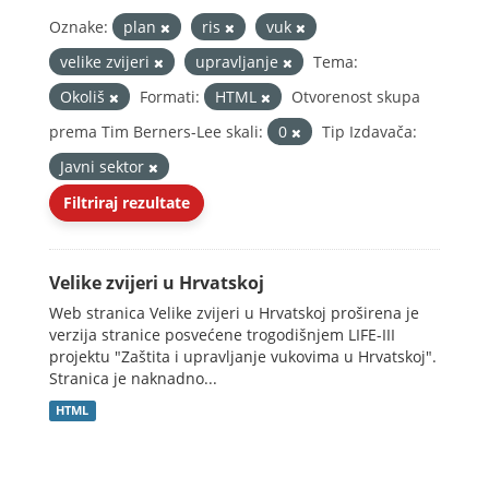
Oznake:
plan
ris
vuk
velike zvijeri
upravljanje
Tema:
Okoliš
Formati:
HTML
Otvorenost skupa
prema Tim Berners-Lee skali:
0
Tip Izdavača:
Javni sektor
Filtriraj rezultate
Velike zvijeri u Hrvatskoj
Web stranica Velike zvijeri u Hrvatskoj proširena je
verzija stranice posvećene trogodišnjem LIFE-III
projektu "Zaštita i upravljanje vukovima u Hrvatskoj".
Stranica je naknadno...
HTML