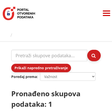
Preskoči
na
sadržaj
Skupovi podаtаkа
Prikaži napredno pretraživanje
Poredaj prema
Pronađeno skupova
podataka: 1