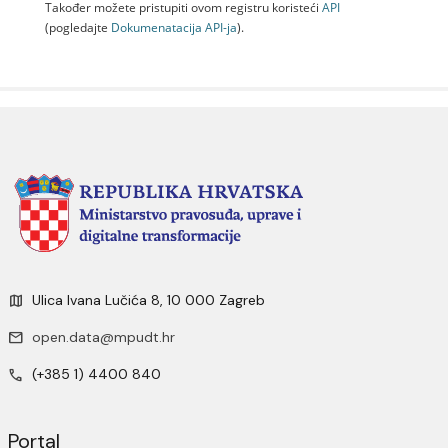
Također možete pristupiti ovom registru koristeći
API
(pogledajte
Dokumenаtаcijа API-jа
).