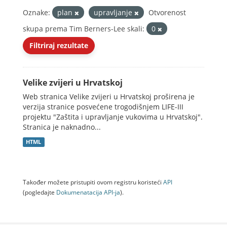
Oznake:
plan
upravljanje
Otvorenost
skupa prema Tim Berners-Lee skali:
0
Filtriraj rezultate
Velike zvijeri u Hrvatskoj
Web stranica Velike zvijeri u Hrvatskoj proširena je
verzija stranice posvećene trogodišnjem LIFE-III
projektu "Zaštita i upravljanje vukovima u Hrvatskoj".
Stranica je naknadno...
HTML
Također možete pristupiti ovom registru koristeći
API
(pogledajte
Dokumenаtаcijа API-jа
).