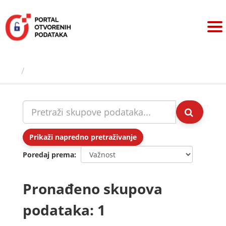
Preskoči
na
sadržaj
Skupovi podаtаkа
Prikaži napredno pretraživanje
Poredaj prema
Pronađeno skupova
podataka: 1