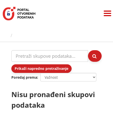
Preskoči
na
sadržaj
Skupovi podаtаkа
Prikaži napredno pretraživanje
Poredaj prema
Nisu pronađeni skupovi
podataka