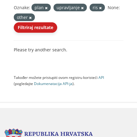
Oznake:
plan
upravljanje
ris
None:
other
Filtriraj rezultate
Please try another search.
Također možete pristupiti ovom registru koristeći
API
(pogledajte
Dokumenаtаcijа API-jа
).