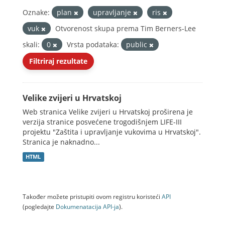
Oznake:
plan
upravljanje
ris
vuk
Otvorenost skupa prema Tim Berners-Lee
skali:
0
Vrsta podataka:
public
Filtriraj rezultate
Velike zvijeri u Hrvatskoj
Web stranica Velike zvijeri u Hrvatskoj proširena je
verzija stranice posvećene trogodišnjem LIFE-III
projektu "Zaštita i upravljanje vukovima u Hrvatskoj".
Stranica je naknadno...
HTML
Također možete pristupiti ovom registru koristeći
API
(pogledajte
Dokumenаtаcijа API-jа
).