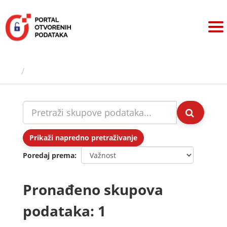
Preskoči
na
sadržaj
Skupovi podаtаkа
Prikaži napredno pretraživanje
Poredaj prema
Pronađeno skupova
podataka: 1