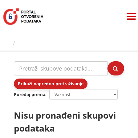
Preskoči
na
sadržaj
Skupovi podаtаkа
Prikaži napredno pretraživanje
Poredaj prema
Nisu pronađeni skupovi
podataka