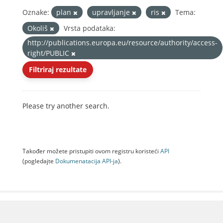
Oznake:
plan
upravljanje
ris
Tema:
Okoliš
Vrsta podataka:
http://publications.europa.eu/resource/authority/access-
right/PUBLIC
Filtriraj rezultate
Please try another search.
Također možete pristupiti ovom registru koristeći
API
(pogledajte
Dokumenаtаcijа API-jа
).