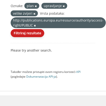
Oznake:
plan
upravljanje
velike zvijeri
Vrsta podataka:
http://publications.europa.eu/resource/authority/access-
right/PUBLIC
Filtriraj rezultate
Please try another search.
Također možete pristupiti ovom registru koristeći
API
(pogledajte
Dokumenаtаcijа API-jа
).