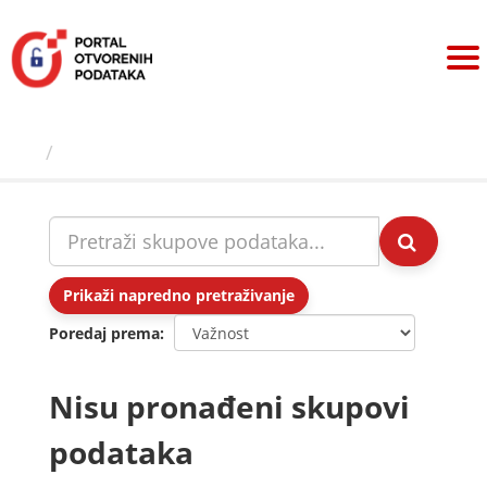
Preskoči
na
sadržaj
Skupovi podаtаkа
Prikaži napredno pretraživanje
Poredaj prema
Nisu pronađeni skupovi
podataka