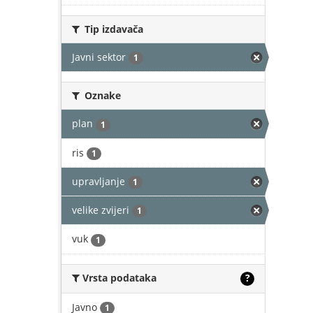
Tip izdavača
Javni sektor
1
Oznake
plan
1
ris
1
upravljanje
1
velike zvijeri
1
vuk
1
Vrsta podataka
?
Javno
1