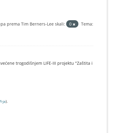
pa prema Tim Berners-Lee skali:
0
Tema:
svećene trogodišnjem LIFE-III projektu "Zaštita i
I-jа
).