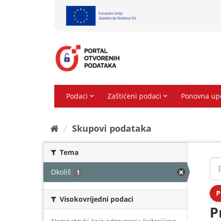
Preskoči
na
sadržaj
Skupovi podаtаkа
Tema
Okoliš
1
P
Visokovrijedni podaci
P