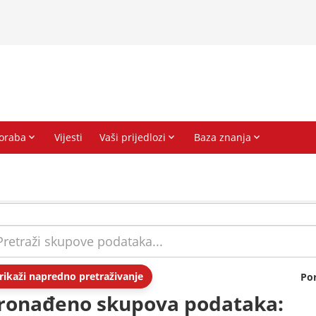
rikaži napredno pretraživanje
Po
ronađeno skupova podataka: