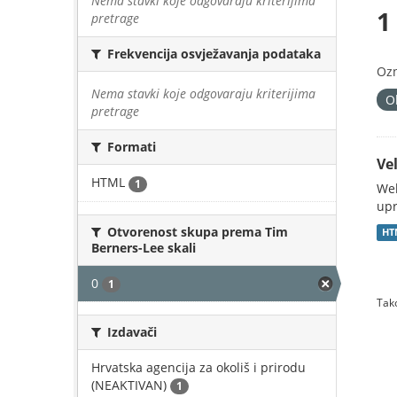
Nema stavki koje odgovaraju kriterijima
1
pretrage
Frekvencija osvježavanja podataka
Oz
Nema stavki koje odgovaraju kriterijima
O
pretrage
Formati
Vel
HTML
1
Web
upr
Otvorenost skupa prema Tim
HT
Berners-Lee skali
0
1
Tako
Izdavači
Hrvatska agencija za okoliš i prirodu
(NEAKTIVAN)
1