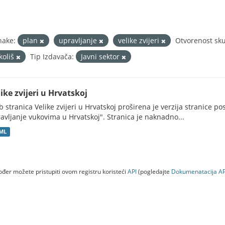
nake:
plan
upravljanje
velike zvijeri
Otvorenost sku
koliš
Tip Izdavača:
Javni sektor
ike zvijeri u Hrvatskoj
 stranica Velike zvijeri u Hrvatskoj proširena je verzija stranice po
avljanje vukovima u Hrvatskoj". Stranica je naknadno...
ML
đer možete pristupiti ovom registru koristeći
API
(pogledajte
Dokumenаtаcijа AP