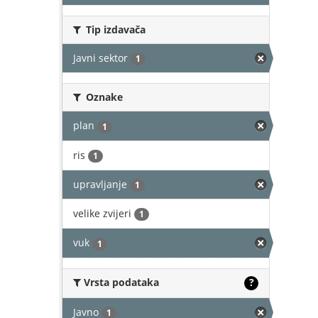
Tip izdavača
Javni sektor
1
Oznake
plan
1
ris
1
upravljanje
1
velike zvijeri
1
vuk
1
Vrsta podataka
?
Javno
1