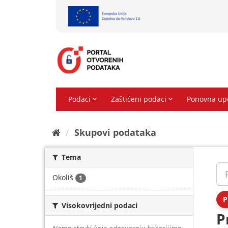
Preskoči
na
sadržaj
Skupovi podаtаkа
Tema
Okoliš
1
P
Visokovrijedni podaci
P