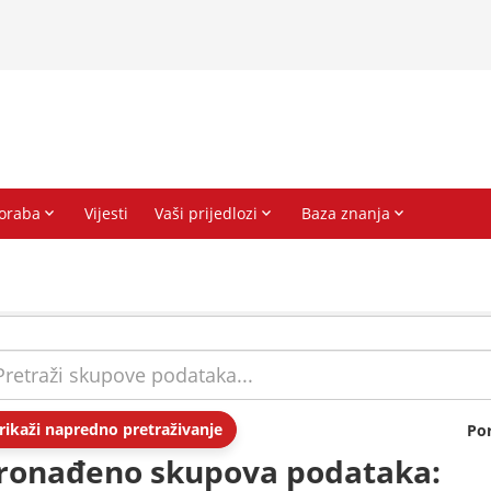
rikaži napredno pretraživanje
Po
ronađeno skupova podataka: