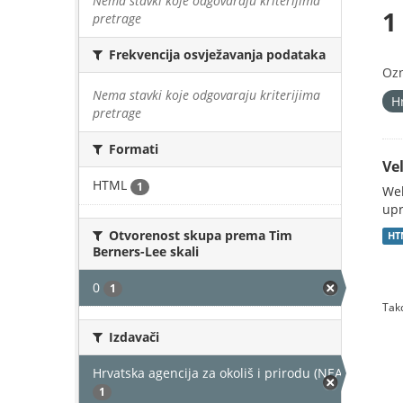
Nema stavki koje odgovaraju kriterijima
1
pretrage
Frekvencija osvježavanja podataka
Oz
Nema stavki koje odgovaraju kriterijima
H
pretrage
Formati
Vel
HTML
1
Web
upr
Otvorenost skupa prema Tim
HT
Berners-Lee skali
0
1
Tako
Izdavači
Hrvatska agencija za okoliš i prirodu (NEAKTIVAN)
1