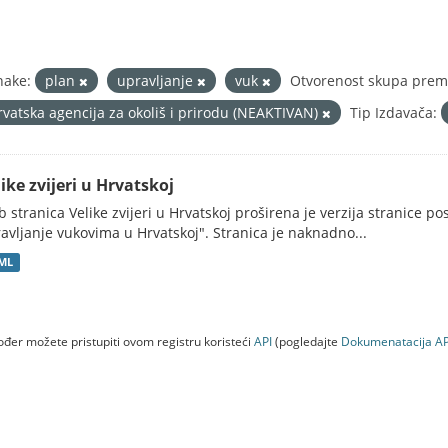
nake:
plan
upravljanje
vuk
Otvorenost skupa prema
rvatska agencija za okoliš i prirodu (NEAKTIVAN)
Tip Izdavača:
ike zvijeri u Hrvatskoj
 stranica Velike zvijeri u Hrvatskoj proširena je verzija stranice po
avljanje vukovima u Hrvatskoj". Stranica je naknadno...
ML
đer možete pristupiti ovom registru koristeći
API
(pogledajte
Dokumenаtаcijа AP