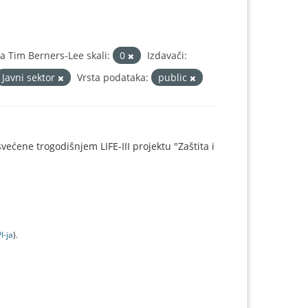
 Tim Berners-Lee skali:
0
Izdavači:
Javni sektor
Vrsta podataka:
public
svećene trogodišnjem LIFE-III projektu "Zaštita i
I-jа
).