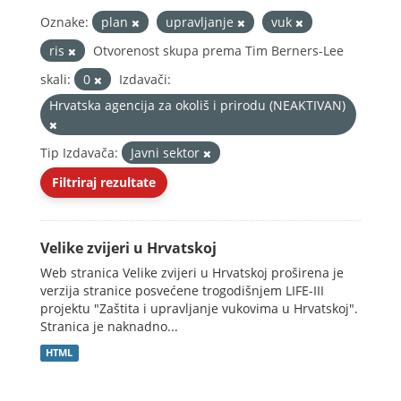
Oznake:
plan
upravljanje
vuk
ris
Otvorenost skupa prema Tim Berners-Lee
skali:
0
Izdavači:
Hrvatska agencija za okoliš i prirodu (NEAKTIVAN)
Tip Izdavača:
Javni sektor
Filtriraj rezultate
Velike zvijeri u Hrvatskoj
Web stranica Velike zvijeri u Hrvatskoj proširena je
verzija stranice posvećene trogodišnjem LIFE-III
projektu "Zaštita i upravljanje vukovima u Hrvatskoj".
Stranica je naknadno...
HTML