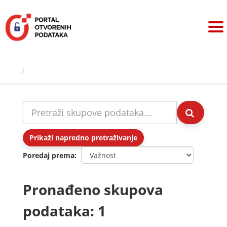
Preskoči
na
sadržaj
Skupovi podаtаkа
Prikaži napredno pretraživanje
Poredaj prema
Pronađeno skupova
podataka: 1