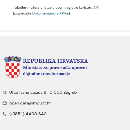
Također možete pristupiti ovom registru koristeći
API
(pogledajte
Dokumenаtаcijа API-jа
).