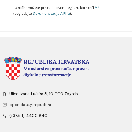
Također možete pristupiti ovom registru koristeći
API
(pogledajte
Dokumenаtаcijа API-jа
).