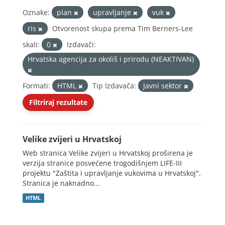
Oznake:
plan
upravljanje
vuk
ris
Otvorenost skupa prema Tim Berners-Lee
skali:
0
Izdavači:
Hrvatska agencija za okoliš i prirodu (NEAKTIVAN)
Formati:
HTML
Tip Izdavača:
Javni sektor
Filtriraj rezultate
Velike zvijeri u Hrvatskoj
Web stranica Velike zvijeri u Hrvatskoj proširena je
verzija stranice posvećene trogodišnjem LIFE-III
projektu "Zaštita i upravljanje vukovima u Hrvatskoj".
Stranica je naknadno...
HTML