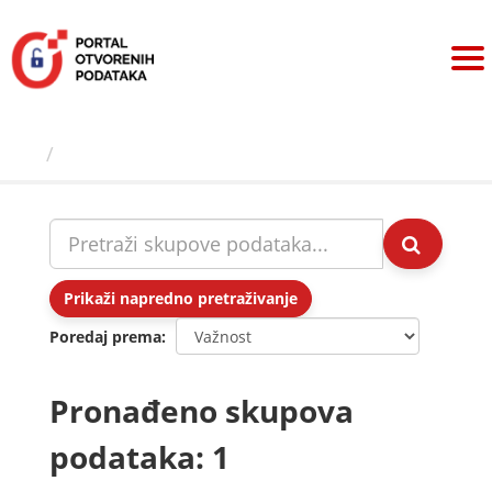
Preskoči
na
sadržaj
Skupovi podаtаkа
Prikaži napredno pretraživanje
Poredaj prema
Pronađeno skupova
podataka: 1