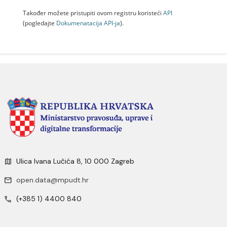
Također možete pristupiti ovom registru koristeći
API
(pogledajte
Dokumenаtаcijа API-jа
).