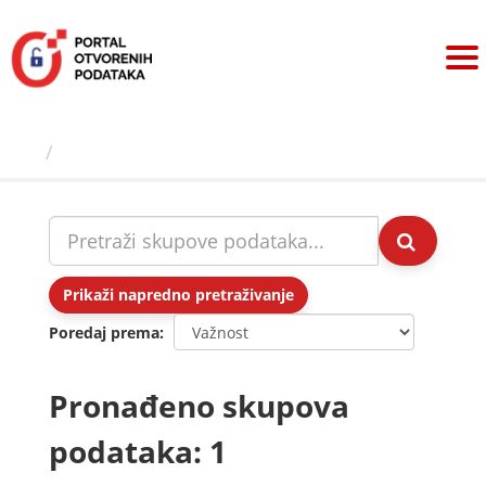
Preskoči
na
sadržaj
Skupovi podаtаkа
Prikaži napredno pretraživanje
Poredaj prema
Pronađeno skupova
podataka: 1