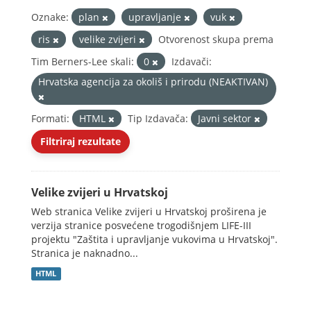
Oznake:
plan
upravljanje
vuk
ris
velike zvijeri
Otvorenost skupa prema
Tim Berners-Lee skali:
0
Izdavači:
Hrvatska agencija za okoliš i prirodu (NEAKTIVAN)
Formati:
HTML
Tip Izdavača:
Javni sektor
Filtriraj rezultate
Velike zvijeri u Hrvatskoj
Web stranica Velike zvijeri u Hrvatskoj proširena je
verzija stranice posvećene trogodišnjem LIFE-III
projektu "Zaštita i upravljanje vukovima u Hrvatskoj".
Stranica je naknadno...
HTML