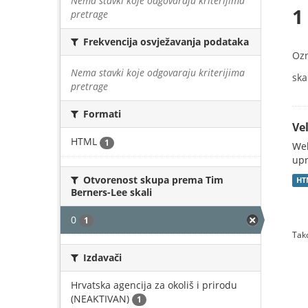
Nema stavki koje odgovaraju kriterijima
1
pretrage
Frekvencija osvježavanja podataka
Oz
Nema stavki koje odgovaraju kriterijima
skal
pretrage
Formati
Vel
HTML
1
Web
upr
Otvorenost skupa prema Tim
HT
Berners-Lee skali
0
1
Tako
Izdavači
Hrvatska agencija za okoliš i prirodu
(NEAKTIVAN)
1