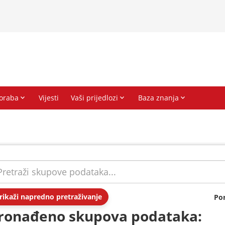
rikaži napredno pretraživanje
Po
ronađeno skupova podataka: