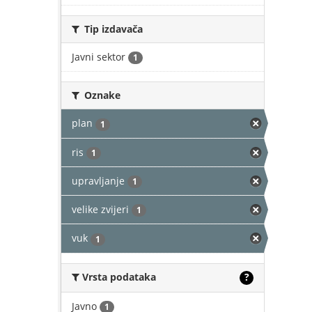
Tip izdavača
Javni sektor
1
Oznake
plan
1
ris
1
upravljanje
1
velike zvijeri
1
vuk
1
Vrsta podataka
?
Javno
1