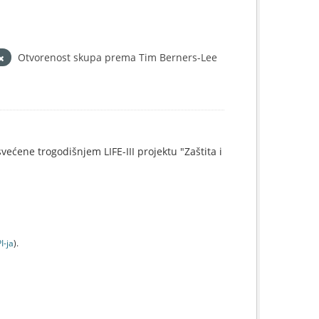
Otvorenost skupa prema Tim Berners-Lee
svećene trogodišnjem LIFE-III projektu "Zaštita i
I-jа
).