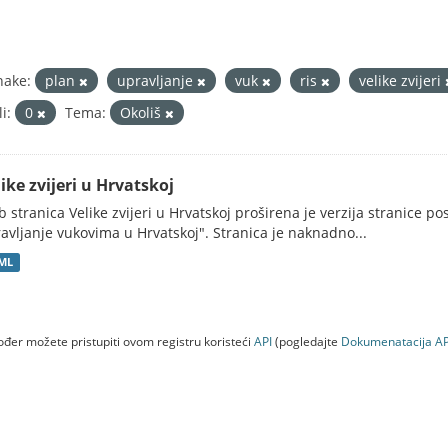
nake:
plan
upravljanje
vuk
ris
velike zvijeri
i:
0
Tema:
Okoliš
ike zvijeri u Hrvatskoj
 stranica Velike zvijeri u Hrvatskoj proširena je verzija stranice po
avljanje vukovima u Hrvatskoj". Stranica je naknadno...
ML
đer možete pristupiti ovom registru koristeći
API
(pogledajte
Dokumenаtаcijа AP