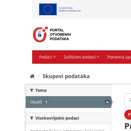
Preskoči
na
sadržaj
Skupovi podаtаkа
Tema
Okoliš
1
P
Visokovrijedni podaci
P