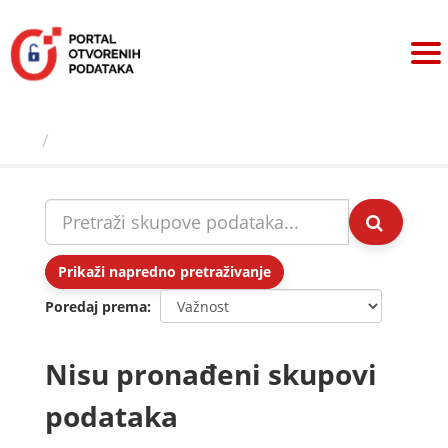
Preskoči
na
sadržaj
Skupovi podаtаkа
Prikaži napredno pretraživanje
Poredaj prema
Nisu pronađeni skupovi
podataka