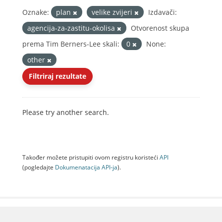
Oznake:
plan
velike zvijeri
Izdavači:
agencija-za-zastitu-okolisa
Otvorenost skupa
prema Tim Berners-Lee skali:
0
None:
other
Filtriraj rezultate
Please try another search.
Također možete pristupiti ovom registru koristeći
API
(pogledajte
Dokumenаtаcijа API-jа
).