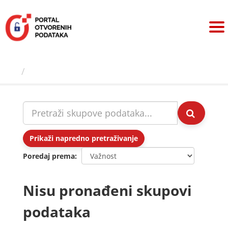
Preskoči
na
sadržaj
Skupovi podаtаkа
Prikaži napredno pretraživanje
Poredaj prema
Nisu pronađeni skupovi
podataka