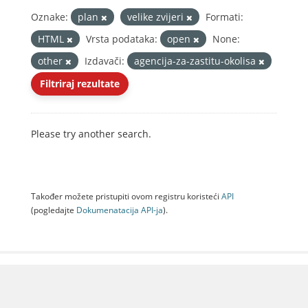
Oznake:
plan
velike zvijeri
Formati:
HTML
Vrsta podataka:
open
None:
other
Izdavači:
agencija-za-zastitu-okolisa
Filtriraj rezultate
Please try another search.
Također možete pristupiti ovom registru koristeći
API
(pogledajte
Dokumenаtаcijа API-jа
).