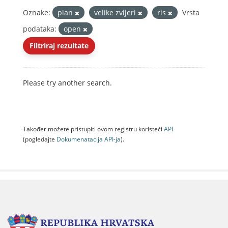
Oznake:
plan
velike zvijeri
ris
Vrsta
podataka:
open
Filtriraj rezultate
Please try another search.
Također možete pristupiti ovom registru koristeći
API
(pogledajte
Dokumenаtаcijа API-jа
).