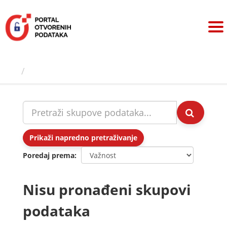
Preskoči
na
sadržaj
Skupovi podаtаkа
Prikaži napredno pretraživanje
Poredaj prema
Nisu pronađeni skupovi
podataka