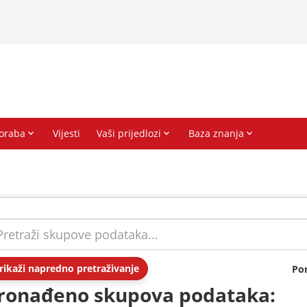
rikaži napredno pretraživanje
Po
ronađeno skupova podataka: