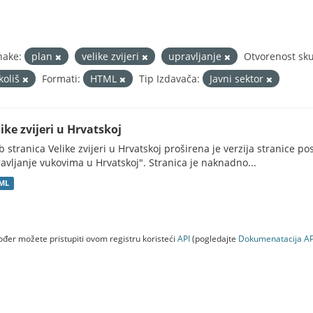
nake:
plan
velike zvijeri
upravljanje
Otvorenost sku
koliš
Formati:
HTML
Tip Izdavača:
Javni sektor
ike zvijeri u Hrvatskoj
 stranica Velike zvijeri u Hrvatskoj proširena je verzija stranice po
avljanje vukovima u Hrvatskoj". Stranica je naknadno...
ML
đer možete pristupiti ovom registru koristeći
API
(pogledajte
Dokumenаtаcijа AP