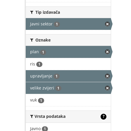
Tip izdavača
Javni sektor
1
Oznake
plan
1
ris
1
upravljanje
1
velike zvijeri
1
vuk
1
Vrsta podataka
?
Javno
1