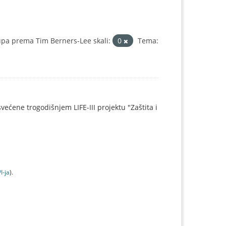
pa prema Tim Berners-Lee skali:
0
Tema:
svećene trogodišnjem LIFE-III projektu "Zaštita i
I-jа
).