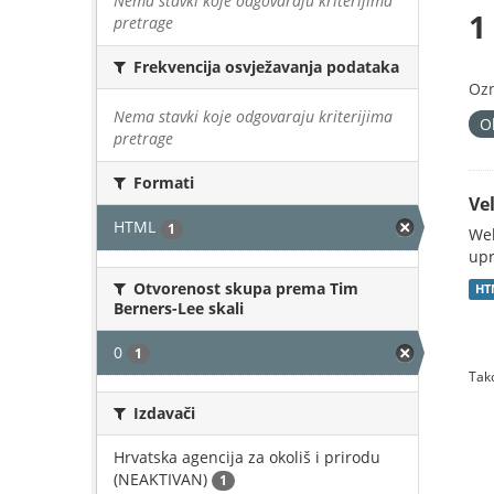
Nema stavki koje odgovaraju kriterijima
1
pretrage
Frekvencija osvježavanja podataka
Oz
Nema stavki koje odgovaraju kriterijima
O
pretrage
Formati
Vel
HTML
1
Web
upr
Otvorenost skupa prema Tim
HT
Berners-Lee skali
0
1
Tako
Izdavači
Hrvatska agencija za okoliš i prirodu
(NEAKTIVAN)
1