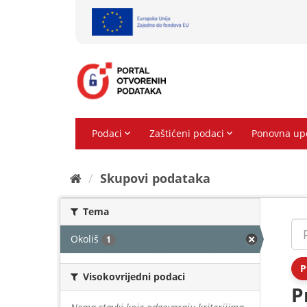
Preskoči
na
sadržaj
Skupovi podаtаkа
Tema
Okoliš
1
P
Visokovrijedni podaci
P