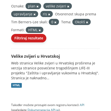
Oznake:
plan
velike zvijeri
upravljanje
ris
Otvorenost skupa prema
Tim Berners-Lee skali:
0
Tema:
Okoliš
Formati:
HTML
Filtriraj rezultate
Velike zvijeri u Hrvatskoj
Web stranica Velike zvijeri u Hrvatskoj proširena je
verzija stranice posvećene trogodišnjem LIFE-III
projektu "Zaštita i upravljanje vukovima u Hrvatskoj".
Stranica je naknadno...
HTML
Također možete pristupiti ovom registru koristeći
API
(pogledajte
Dokumenаtаcijа API-jа
).