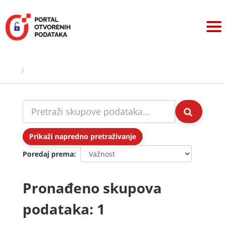
Preskoči
na
sadržaj
Skupovi podаtаkа
Prikaži napredno pretraživanje
Poredaj prema
Pronađeno skupova
podataka: 1