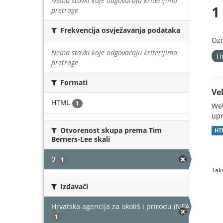
Nema stavki koje odgovaraju kriterijima
1
pretrage
Frekvencija osvježavanja podataka
Oz
Nema stavki koje odgovaraju kriterijima
H
pretrage
Formati
Vel
HTML
1
Web
upr
Otvorenost skupa prema Tim
HT
Berners-Lee skali
0
1
Tako
Izdavači
Hrvatska agencija za okoliš i prirodu (NEAKTIVAN)
1