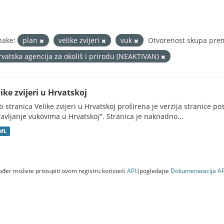
nake:
plan
velike zvijeri
vuk
Otvorenost skupa prem
rvatska agencija za okoliš i prirodu (NEAKTIVAN)
ike zvijeri u Hrvatskoj
 stranica Velike zvijeri u Hrvatskoj proširena je verzija stranice po
avljanje vukovima u Hrvatskoj". Stranica je naknadno...
ML
đer možete pristupiti ovom registru koristeći
API
(pogledajte
Dokumenаtаcijа AP