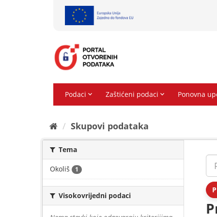
Preskoči
na
sadržaj
Skupovi podаtаkа
Tema
Okoliš
1
P
Visokovrijedni podaci
P