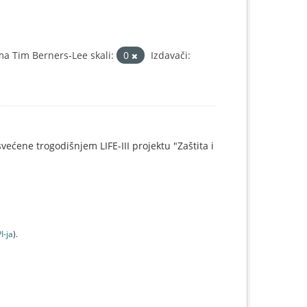
a Tim Berners-Lee skali:
0
Izdavači:
svećene trogodišnjem LIFE-III projektu "Zaštita i
I-jа
).