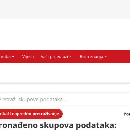
rikaži napredno pretraživanje
Po
ronađeno skupova podataka: