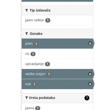
Tip izdavača
Javni sektor
1
Oznake
plan
1
ris
1
upravljanje
1
velike zvijeri
1
vuk
1
Vrsta podataka
?
Javno
1