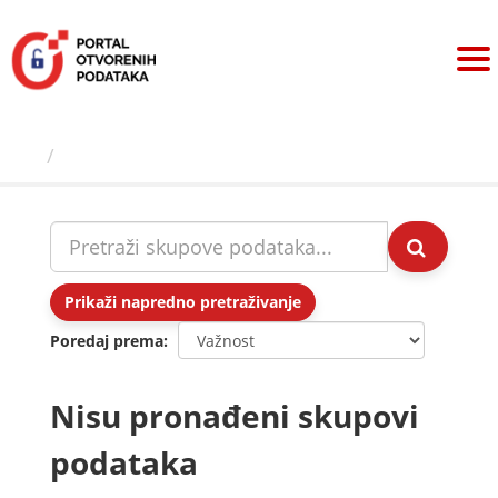
Preskoči
na
sadržaj
Skupovi podаtаkа
Prikaži napredno pretraživanje
Poredaj prema
Nisu pronađeni skupovi
podataka