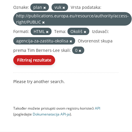
Oznake:
plan
vuk
Vrsta podataka:
http://publications.europa.eu/resource/authority/access-
right/PUBLIC
Formati:
HTML
Tema:
Okoliš
Izdavači:
agencija-za-zastitu-okolisa
Otvorenost skupa
prema Tim Berners-Lee skali:
0
Filtriraj rezultate
Please try another search.
Također možete pristupiti ovom registru koristeći
API
(pogledajte
Dokumenаtаcijа API-jа
).