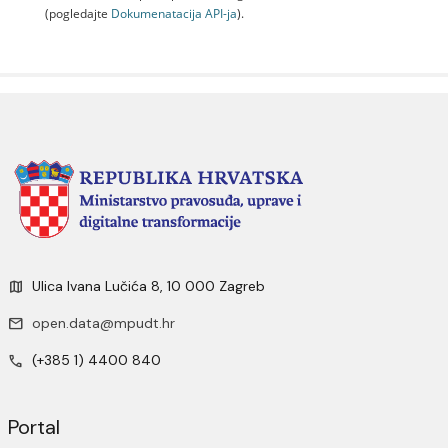
(pogledajte
Dokumenаtаcijа API-jа
).