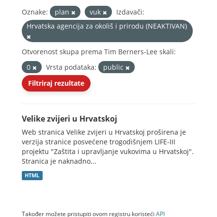
Oznake:
plan
vuk
Izdavači:
Hrvatska agencija za okoliš i prirodu (NEAKTIVAN)
Otvorenost skupa prema Tim Berners-Lee skali:
0
Vrsta podataka:
public
Filtriraj rezultate
Velike zvijeri u Hrvatskoj
Web stranica Velike zvijeri u Hrvatskoj proširena je
verzija stranice posvećene trogodišnjem LIFE-III
projektu "Zaštita i upravljanje vukovima u Hrvatskoj".
Stranica je naknadno...
HTML
Također možete pristupiti ovom registru koristeći
API