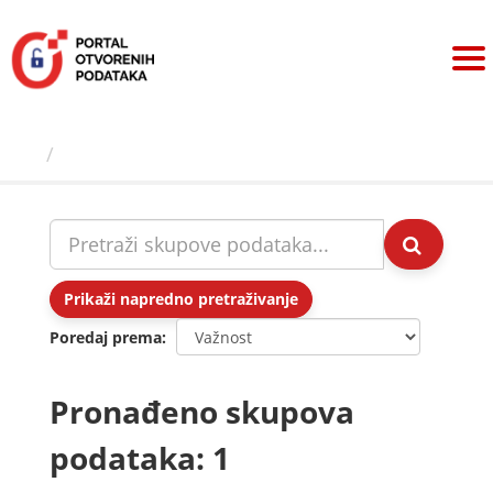
Preskoči
na
sadržaj
Skupovi podаtаkа
Prikaži napredno pretraživanje
Poredaj prema
Pronađeno skupova
podataka: 1