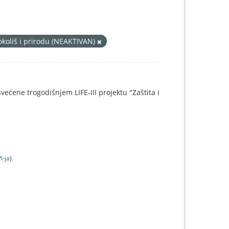
okoliš i prirodu (NEAKTIVAN)
svećene trogodišnjem LIFE-III projektu "Zaštita i
I-jа
).