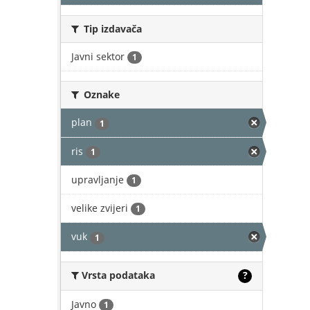
Tip izdavača
Javni sektor
1
Oznake
plan
1
ris
1
upravljanje
1
velike zvijeri
1
vuk
1
Vrsta podataka
?
Javno
1