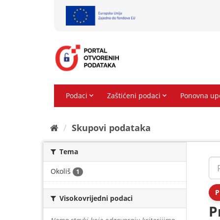
Preskoči
na
sadržaj
Skupovi podаtаkа
Tema
Okoliš
1
P
Visokovrijedni podaci
P