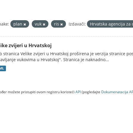
nake:
plan
vuk
ris
Izdavači:
Hrvatska agencija za 
ike zvijeri u Hrvatskoj
 stranica Velike zvijeri u Hrvatskoj proširena je verzija stranice po
avljanje vukovima u Hrvatskoj". Stranica je naknadno...
ML
đer možete pristupiti ovom registru koristeći
API
(pogledajte
Dokumenаtаcijа AP