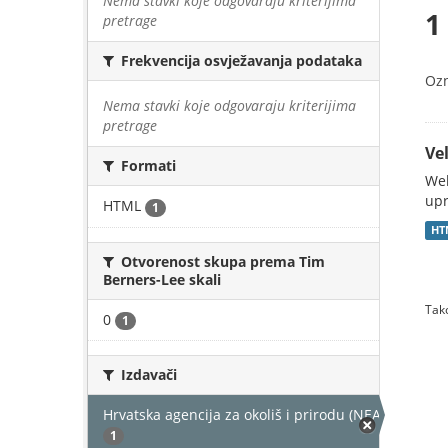
Nema stavki koje odgovaraju kriterijima
1
pretrage
Frekvencija osvježavanja podataka
Oz
Nema stavki koje odgovaraju kriterijima
pretrage
Vel
Formati
Web
upr
HTML
1
HT
Otvorenost skupa prema Tim
Berners-Lee skali
Tako
0
1
Izdavači
Hrvatska agencija za okoliš i prirodu (NEAKTIVAN)
1