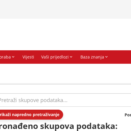
rikaži napredno pretraživanje
Po
ronađeno skupova podataka: